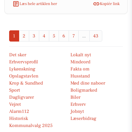
Læs hele artiklen her
Kopiér link
1
2
3
4
5
6
7
...
43
Det sker
Lokalt nyt
Erhvervsprofil
Mindeord
Lykønskning
Fakta om
Opslagstavlen
Husstand
Krop & Sundhed
Mød dine naboer
Sport
Boligmarked
Dagligvarer
Biler
Vejret
Erhverv
Alarm112
Jobnyt
Historisk
Læserbidrag
Kommunalvalg 2025