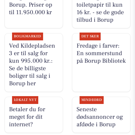
Borup. Priser op
toiletpapir til kun
til 11.950.000 kr
16 kr. - se de gode
tilbud i Borup
BOLIGMARKED
DET SKER
Ved Kildepladsen
Fredage i farver:
3 er til salg for
En sommerstund
kun 995.000 kr.:
på Borup Bibliotek
Se de billigste
boliger til salg i
Borup her
LOKALT NYT
MINDEORD
Betaler du for
Seneste
meget for dit
dødsannoncer og
internet?
afdøde i Borup