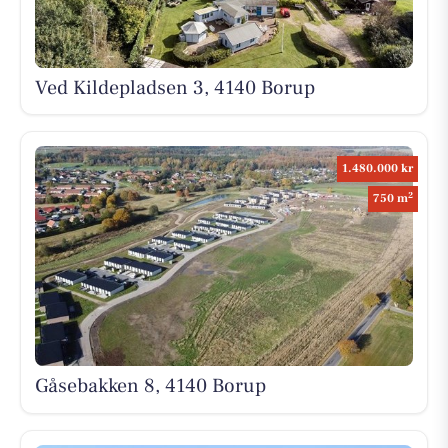
Ved Kildepladsen 3, 4140 Borup
1.480.000 kr
2
750 m
Gåsebakken 8, 4140 Borup