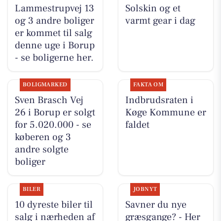
Lammestrupvej 13
Solskin og et
og 3 andre boliger
varmt gear i dag
er kommet til salg
denne uge i Borup
- se boligerne her.
BOLIGMARKED
FAKTA OM
Sven Brasch Vej
Indbrudsraten i
26 i Borup er solgt
Køge Kommune er
for 5.020.000 - se
faldet
køberen og 3
andre solgte
boliger
BILER
JOBNYT
10 dyreste biler til
Savner du nye
salg i nærheden af
græsgange? - Her