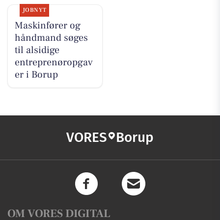
JOBNYT
Maskinfører og
håndmand søges
til alsidige
entreprenøropgav
er i Borup
VORES
Borup
OM VORES DIGITAL