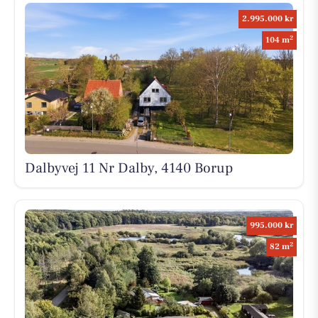
2.995.000 kr
2
104 m
Dalbyvej 11 Nr Dalby, 4140 Borup
995.000 kr
2
82 m