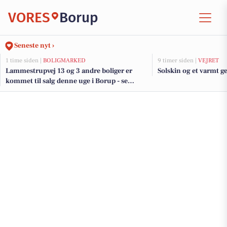
VORES
Borup
Seneste nyt ›
1 time siden |
BOLIGMARKED
9 timer siden |
VEJRET
Lammestrupvej 13 og 3 andre boliger er
Solskin og et varmt ge
kommet til salg denne uge i Borup - se
boligerne her.