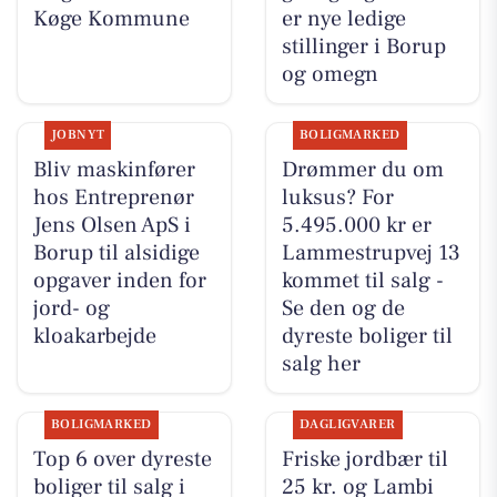
Køge Kommune
er nye ledige
stillinger i Borup
og omegn
JOBNYT
BOLIGMARKED
Bliv maskinfører
Drømmer du om
hos Entreprenør
luksus? For
Jens Olsen ApS i
5.495.000 kr er
Borup til alsidige
Lammestrupvej 13
opgaver inden for
kommet til salg -
jord- og
Se den og de
kloakarbejde
dyreste boliger til
salg her
BOLIGMARKED
DAGLIGVARER
Top 6 over dyreste
Friske jordbær til
boliger til salg i
25 kr. og Lambi