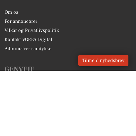
Om os
For annoncører
Vilkår og Privatlivspolitik
Kontakt VORES Digital
Administrer samtykke
Tilmeld nyhedsbrev
GENVEJE
Seneste nyt fra Borup
Vores lokale erhverv
Kalenderen for Borup
Fakta om Borup
Erhvervsartikler
Køge Kommune