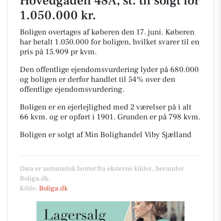
Hovedgaden 48A, st. th solgt for
1.050.000 kr.
Boligen overtages af køberen den 17. juni.
Køberen
har betalt 1.050.000 for boligen, hvilket svarer til en
pris på 15.909 pr kvm.
Den offentlige ejendomsvurdering lyder på 680.000
og boligen er derfor handlet til 54% over den
offentlige ejendomsvurdering.
Boligen er en ejerlejlighed med 2 værelser på i alt
66 kvm. og er opført i 1901.
Grunden er på 798 kvm.
Boligen er solgt af Min Bolighandel Viby Sjælland
Data er automatisk hentet fra eksterne kilder, herunder
Boliga.dk.
Kilde:
Boliga.dk