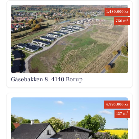
1.480.000 kr
2
750 m
Gåsebakken 8, 4140 Borup
4.995.000 kr
2
137 m