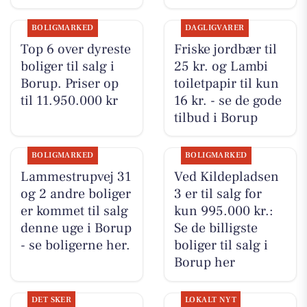
BOLIGMARKED
DAGLIGVARER
Top 6 over dyreste
Friske jordbær til
boliger til salg i
25 kr. og Lambi
Borup. Priser op
toiletpapir til kun
til 11.950.000 kr
16 kr. - se de gode
tilbud i Borup
BOLIGMARKED
BOLIGMARKED
Lammestrupvej 31
Ved Kildepladsen
og 2 andre boliger
3 er til salg for
er kommet til salg
kun 995.000 kr.:
denne uge i Borup
Se de billigste
- se boligerne her.
boliger til salg i
Borup her
DET SKER
LOKALT NYT