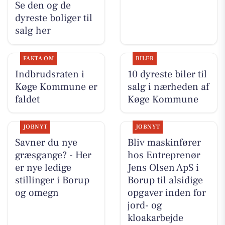
Se den og de
dyreste boliger til
salg her
FAKTA OM
BILER
Indbrudsraten i
10 dyreste biler til
Køge Kommune er
salg i nærheden af
faldet
Køge Kommune
JOBNYT
JOBNYT
Savner du nye
Bliv maskinfører
græsgange? - Her
hos Entreprenør
er nye ledige
Jens Olsen ApS i
stillinger i Borup
Borup til alsidige
og omegn
opgaver inden for
jord- og
kloakarbejde