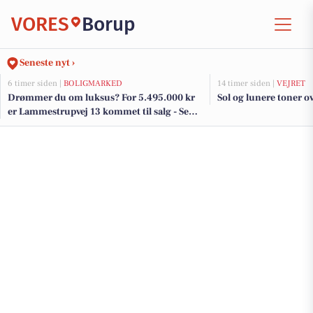
VORES
Borup
Seneste nyt ›
6 timer siden |
BOLIGMARKED
14 timer siden |
VEJRET
Drømmer du om luksus? For 5.495.000 kr
Sol og lunere toner o
er Lammestrupvej 13 kommet til salg - Se
den og de dyreste boliger til salg her