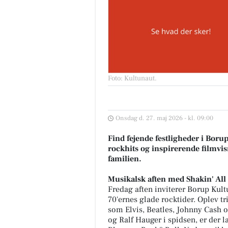
Foto: Kultunaut
.
Onsdag d. 27. maj 2026 - kl. 09:00
Find fejende festligheder i Boru
rockhits og inspirerende filmvisn
familien.
Musikalsk aften med Shakin' All
Fredag aften inviterer Borup Kultu
70'ernes glade rocktider. Oplev tri
som Elvis, Beatles, Johnny Cash
og Ralf Hauger i spidsen, er der 