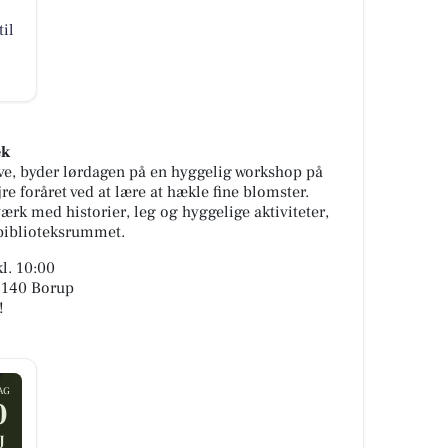
il
ek
ive, byder lørdagen på en hyggelig workshop på
re foråret ved at lære at hækle fine blomster.
k med historier, leg og hyggelige aktiviteter,
 biblioteksrummet.
l. 10:00
 4140 Borup
!
AG
0
J