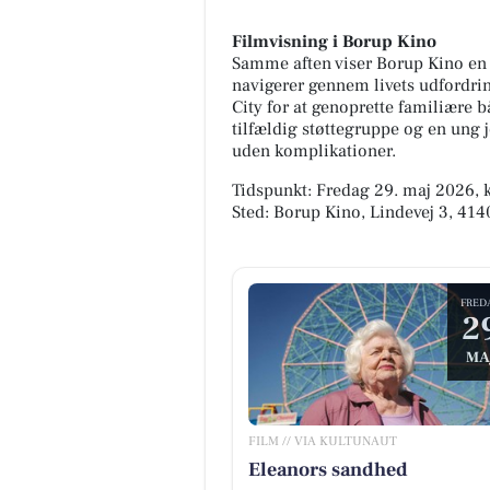
Filmvisning i Borup Kino
Samme aften viser Borup Kino en 
navigerer gennem livets udfordringe
City for at genoprette familiære b
tilfældig støttegruppe og en ung 
uden komplikationer.
Tidspunkt: Fredag 29. maj 2026, k
Sted: Borup Kino, Lindevej 3, 41
FRED
2
MA
FILM // VIA KULTUNAUT
Eleanors sandhed