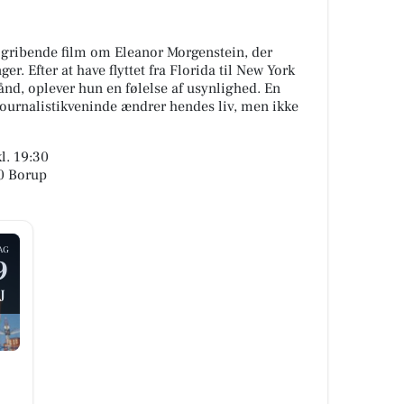
gribende film om Eleanor Morgenstein, der
r. Efter at have flyttet fra Florida til New York
ånd, oplever hun en følelse af usynlighed. En
journalistikveninde ændrer hendes liv, men ikke
l. 19:30
40 Borup
AG
9
J