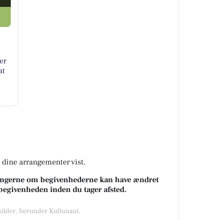
er
at
å dine arrangementer vist.
sningerne om begivenhederne kan have ændret
k begivenheden inden du tager afsted.
 kilder, herunder Kultunaut.