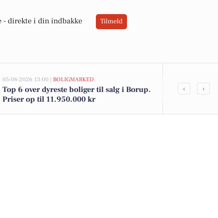
 -
direkte i din indbakke
Tilmeld
05-08-2026 13:00 |
BOLIGMARKED
02-08-2026 16:0
‹
›
Top 6 over dyreste boliger til salg i Borup.
Friske jordb
Priser op til 11.950.000 kr
toiletpapir t
tilbud i Bor