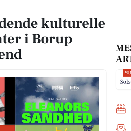
enter i Borup denne weekend
dende kulturelle
ter i Borup
ME
end
AR
VE
Sols