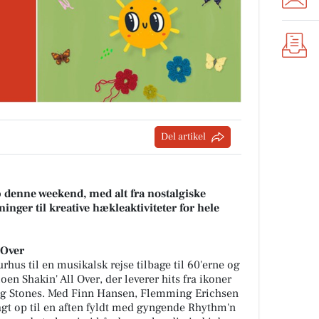
Del artikel
p denne weekend, med alt fra nostalgiske
inger til kreative hækleaktiviteter for hele
 Over
rhus til en musikalsk rejse tilbage til 60'erne og
oen Shakin' All Over, der leverer hits fra ikoner
 og Stones. Med Finn Hansen, Flemming Erichsen
lagt op til en aften fyldt med gyngende Rhythm'n