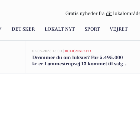
Gratis nyheder fra
dit
lokalområde
V
DET SKER
LOKALT NYT
SPORT
VEJRET
07-08-2026 13:00 |
BOLIGMARKED
Drømmer du om luksus? For 5.495.000
kr er Lammestrupvej 13 kommet til salg -
Se den og de dyreste boliger til salg her