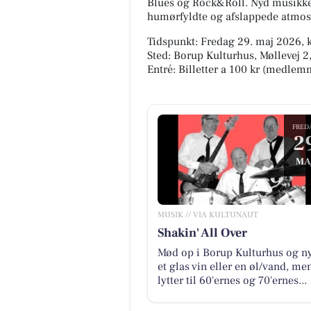
Blues og Rock&Roll. Nyd musikken
humørfyldte og afslappede atmos
Tidspunkt: Fredag 29. maj 2026, k
Sted: Borup Kulturhus, Møllevej 
Entré: Billetter a 100 kr (medlemm
FRED
2
MA
MUSIK // VIA KULTUNAUT
Shakin' All Over
Mød op i Borup Kulturhus og n
et glas vin eller en øl/vand, men
lytter til 60'ernes og 70'ernes...