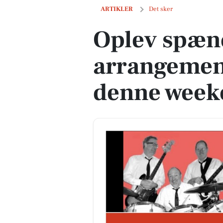
Oplev spændende kulturelle arrangem
ARTIKLER
Det sker
Oplev spæn
arrangemen
denne week