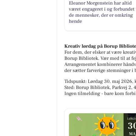
Eleanor Morgenstein har altid
været engageret i og forbundet t
de mennesker, der er omkring
hende
Kreativ lørdag på Borup Bibliot
For dem, der elsker at være kreat
Borup Bibliotek. Vær med til at fej
Arrangementet kombinerer håndvær
der sætter farverige stemninger i
Tidspunkt: Lørdag 30. maj 2026, k
Sted: Borup Bibliotek, Parkvej 2,
Ingen tilmelding - bare kom forbi
LØRD
3
MA