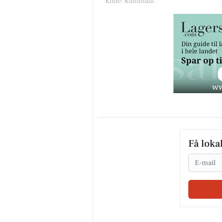
Kilde: Kultunaut
Få loka
Email