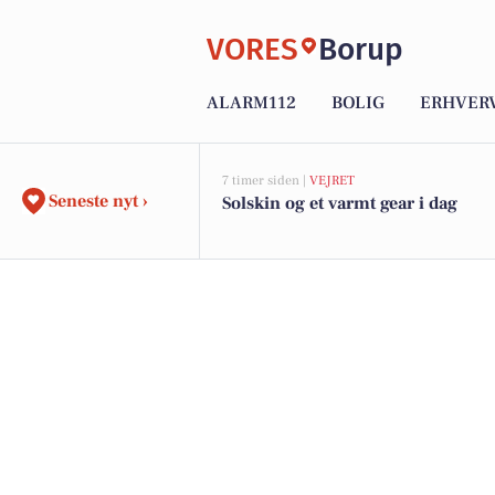
VORES
Borup
ALARM112
BOLIG
ERHVER
7 timer siden |
VEJRET
Seneste nyt ›
Solskin og et varmt gear i dag