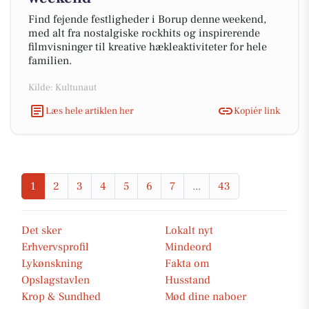
Find fejende festligheder i Borup denne weekend,
med alt fra nostalgiske rockhits og inspirerende
filmvisninger til kreative hækleaktiviteter for hele
familien.
Kilde: Kultunaut
Læs hele artiklen her
Kopiér link
1
2
3
4
5
6
7
...
43
Det sker
Lokalt nyt
Erhvervsprofil
Mindeord
Lykønskning
Fakta om
Opslagstavlen
Husstand
Krop & Sundhed
Mød dine naboer