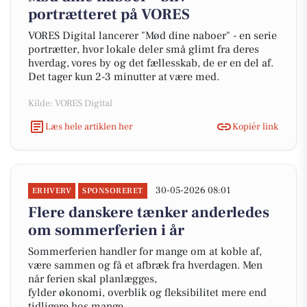
portrætteret på VORES
VORES Digital lancerer "Mød dine naboer" - en serie
portrætter, hvor lokale deler små glimt fra deres
hverdag, vores by og det fællesskab, de er en del af.
Det tager kun 2-3 minutter at være med.
Kilde: VORES Digital
Læs hele artiklen her
Kopiér link
30-05-2026 08:01
ERHVERV
SPONSORERET
Flere danskere tænker anderledes
om sommerferien i år
Sommerferien handler for mange om at koble af,
være sammen og få et afbræk fra hverdagen. Men
når ferien skal planlægges,
fylder økonomi, overblik og fleksibilitet mere end
tidligere hos mange