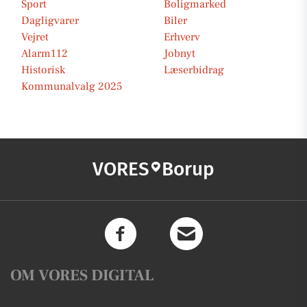
Sport
Boligmarked
Dagligvarer
Biler
Vejret
Erhverv
Alarm112
Jobnyt
Historisk
Læserbidrag
Kommunalvalg 2025
VORES
Borup
OM VORES DIGITAL