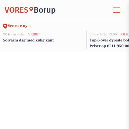
VORES
Borup
Seneste nyt ›
20 timer siden |
VEJRET
05-08-2026 13:00 |
BOLI
Solvarm dag med kølig kant
Top 6 over dyreste boli
Priser op til 11.950.0