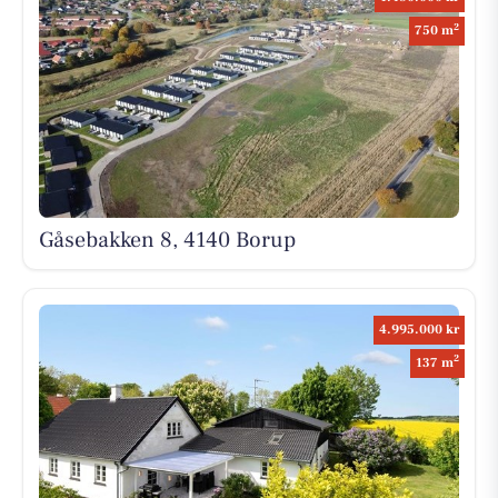
2
750 m
Gåsebakken 8, 4140 Borup
4.995.000 kr
2
137 m