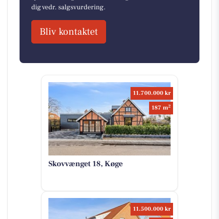
dig vedr. salgsvurdering.
Bliv kontaktet
11.700.000 kr
2
187 m
Skovvænget 18, Køge
11.500.000 kr