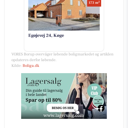
2
173 m
Egøjevej 24, Køge
VORES Borup overvåger løbende boligmarkedet og artiklen
opdateres derfor løbende.
Kilde:
Boliga.dk