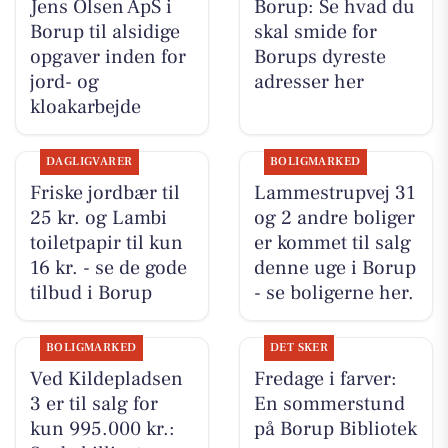
Jens Olsen ApS i
Borup: Se hvad du
Borup til alsidige
skal smide for
opgaver inden for
Borups dyreste
jord- og
adresser her
kloakarbejde
DAGLIGVARER
BOLIGMARKED
Friske jordbær til
Lammestrupvej 31
25 kr. og Lambi
og 2 andre boliger
toiletpapir til kun
er kommet til salg
16 kr. - se de gode
denne uge i Borup
tilbud i Borup
- se boligerne her.
BOLIGMARKED
DET SKER
Ved Kildepladsen
Fredage i farver:
3 er til salg for
En sommerstund
kun 995.000 kr.:
på Borup Bibliotek