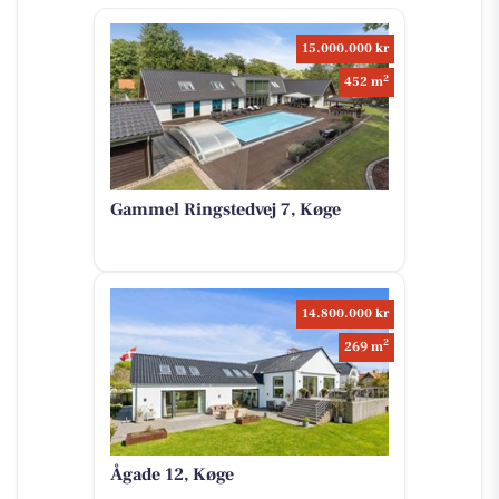
15.000.000 kr
2
452 m
Gammel Ringstedvej 7, Køge
14.800.000 kr
2
269 m
Ågade 12, Køge