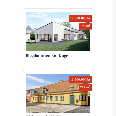
12.800.000 kr
2
196 m
Blegdammen 36, Køge
12.500.000 kr
2
227 m