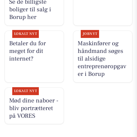
Se de billigste
boliger til salg i
Borup her
LOKALT NYT
JOBNYT
Betaler du for
Maskinfører og
meget for dit
håndmand søges
internet?
til alsidige
entreprenøropgav
er i Borup
LOKALT NYT
Mød dine naboer -
bliv portrætteret
på VORES