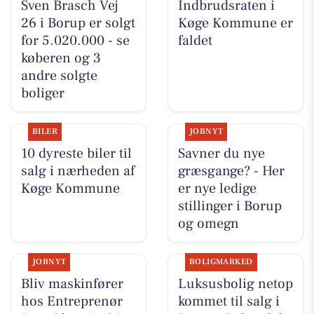
Sven Brasch Vej
Indbrudsraten i
26 i Borup er solgt
Køge Kommune er
for 5.020.000 - se
faldet
køberen og 3
andre solgte
boliger
BILER
JOBNYT
10 dyreste biler til
Savner du nye
salg i nærheden af
græsgange? - Her
Køge Kommune
er nye ledige
stillinger i Borup
og omegn
JOBNYT
BOLIGMARKED
Bliv maskinfører
Luksusbolig netop
hos Entreprenør
kommet til salg i