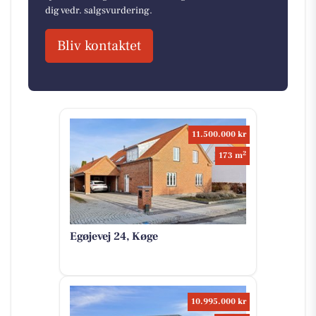
dig vedr. salgsvurdering.
Bliv kontaktet
11.500.000 kr
2
173 m
Egøjevej 24, Køge
10.995.000 kr