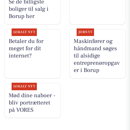
Se de billigste
boliger til salg i
Borup her
LOKALT NYT
JOBNYT
Betaler du for
Maskinfører og
meget for dit
håndmand søges
internet?
til alsidige
entreprenøropgav
er i Borup
LOKALT NYT
Mød dine naboer -
bliv portrætteret
på VORES