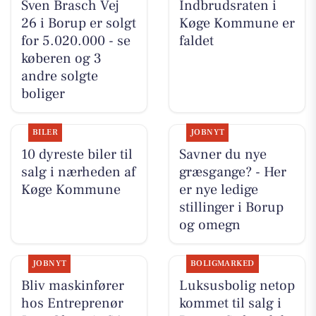
Sven Brasch Vej
Indbrudsraten i
26 i Borup er solgt
Køge Kommune er
for 5.020.000 - se
faldet
køberen og 3
andre solgte
boliger
BILER
JOBNYT
10 dyreste biler til
Savner du nye
salg i nærheden af
græsgange? - Her
Køge Kommune
er nye ledige
stillinger i Borup
og omegn
JOBNYT
BOLIGMARKED
Bliv maskinfører
Luksusbolig netop
hos Entreprenør
kommet til salg i