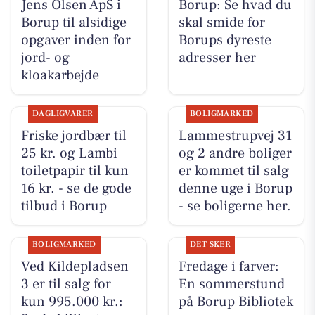
Jens Olsen ApS i
Borup: Se hvad du
Borup til alsidige
skal smide for
opgaver inden for
Borups dyreste
jord- og
adresser her
kloakarbejde
DAGLIGVARER
BOLIGMARKED
Friske jordbær til
Lammestrupvej 31
25 kr. og Lambi
og 2 andre boliger
toiletpapir til kun
er kommet til salg
16 kr. - se de gode
denne uge i Borup
tilbud i Borup
- se boligerne her.
BOLIGMARKED
DET SKER
Ved Kildepladsen
Fredage i farver:
3 er til salg for
En sommerstund
kun 995.000 kr.:
på Borup Bibliotek