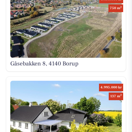
2
750 m
Gåsebakken 8, 4140 Borup
4.995.000 kr
2
137 m