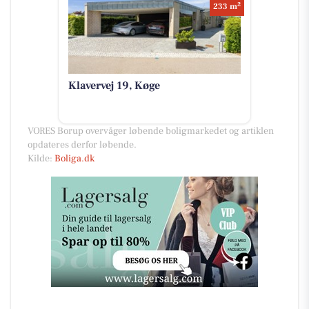
2
233 m
Klavervej 19, Køge
VORES Borup overvåger løbende boligmarkedet og artiklen
opdateres derfor løbende.
Kilde:
Boliga.dk