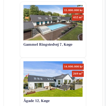
15.000.000 kr
2
452 m
Gammel Ringstedvej 7, Køge
14.800.000 kr
2
269 m
Ågade 12, Køge