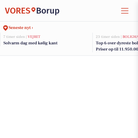
VORES
Borup
Seneste nyt ›
7 timer siden |
VEJRET
23 timer siden |
BOLIGM
Solvarm dag med kølig kant
Top 6 over dyreste boli
Priser op til 11.950.0