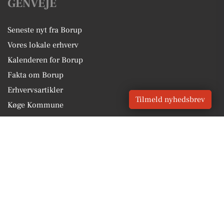
GENVEJE
Seneste nyt fra Borup
Vores lokale erhverv
Kalenderen for Borup
Fakta om Borup
Erhvervsartikler
Tilmeld nyhedsbrev
Køge Kommune
Få en gratis salgsvurdering
Sponsoreret indhold
Vores Digital © 2026
Kontakt VORES Digital
CVR: 41179082