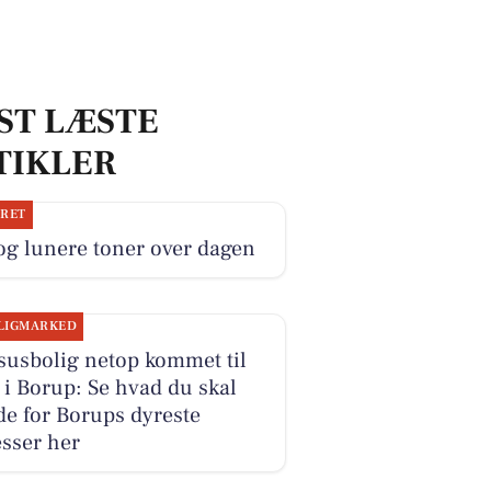
ST LÆSTE
TIKLER
JRET
og lunere toner over dagen
LIGMARKED
susbolig netop kommet til
 i Borup: Se hvad du skal
e for Borups dyreste
sser her