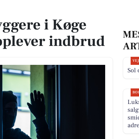
ever indbrud
ggere i Køge
ME
lever indbrud
AR
VE
Sol 
BO
Luk
salg
smid
adre