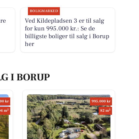
BOLIGMARKED
re
Ved Kildepladsen 3 er til salg
for kun 995.000 kr.: Se de
billigste boliger til salg i Borup
her
LG I BORUP
00 kr
995.000 kr
2
2
04 m
82 m