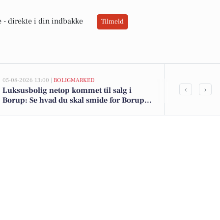
 -
direkte i din indbakke
Tilmeld
05-08-2026 13:00 |
BOLIGMARKED
02-08-2026 16:0
‹
›
Luksusbolig netop kommet til salg i
Friske jordb
Borup: Se hvad du skal smide for Borups
toiletpapir t
dyreste adresser her
tilbud i Bor