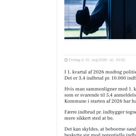
Fredag d. 01. maj 2026 - kl. 10:02
I 1. kvartal af 2026 modtog poli
Det er 3,4 indbrud pr. 10.000 ind
Hvis man sammenligner med 1. kva
som er svarende til 5,4 anmeldels
Kommune i starten af 2026 har ha
Færre indbrud pr. indbygger tegne
mere sikkert sted at bo.
Det kan skyldes, at beboerne sands
beskytte sig mod potentielle indb