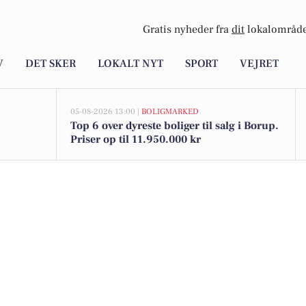
Gratis nyheder fra
dit
lokalområde
V
DET SKER
LOKALT NYT
SPORT
VEJRET
05-08-2026 13:00 |
BOLIGMARKED
Top 6 over dyreste boliger til salg i Borup.
Priser op til 11.950.000 kr