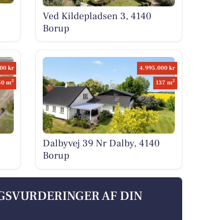
Ved Kildepladsen 3, 4140
Borup
00 kr
4.995.000 kr
2
2
50 m
137 m
Dalbyvej 39 Nr Dalby, 4140
Borup
LGSVURDERINGER AF DIN