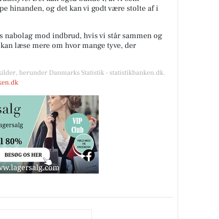
lpe hinanden, og det kan vi godt være stolte af i
es nabolag mod indbrud, hvis vi står sammen og
u kan læse mere om hvor mange tyve, der
kilder, herunder Danmarks Statistik - statistikbanken.dk.
nken.dk