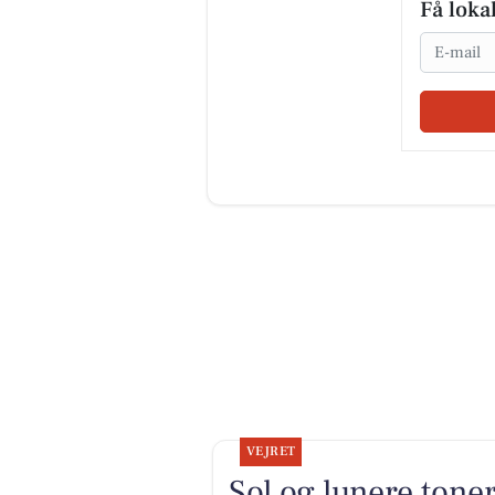
Få loka
Email
VEJRET
Sol og lunere tone