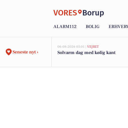
VORES
Borup
ALARM112
BOLIG
ERHVER
06-08-2026 05:01 |
VEJRET
Seneste nyt ›
Solvarm dag med kølig kant