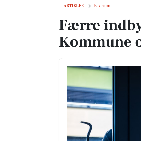
Færre indbyggere i Køge Kommune opl
ARTIKLER
Fakta om
Færre indby
Kommune op