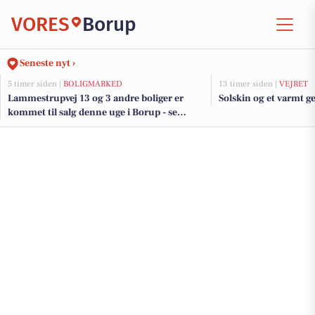
VORES
Borup
Seneste nyt ›
5 timer siden |
BOLIGMARKED
13 timer siden |
VEJRET
Lammestrupvej 13 og 3 andre boliger er
Solskin og et varmt ge
kommet til salg denne uge i Borup - se
boligerne her.