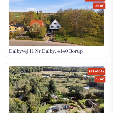
2
104 m
Dalbyvej 11 Nr Dalby, 4140 Borup
995.000 kr
2
82 m