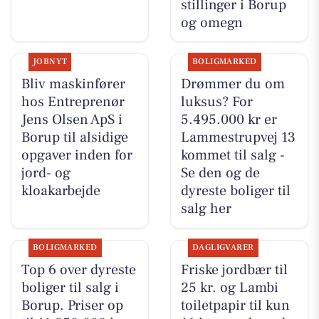
stillinger i Borup
og omegn
JOBNYT
BOLIGMARKED
Bliv maskinfører
Drømmer du om
hos Entreprenør
luksus? For
Jens Olsen ApS i
5.495.000 kr er
Borup til alsidige
Lammestrupvej 13
opgaver inden for
kommet til salg -
jord- og
Se den og de
kloakarbejde
dyreste boliger til
salg her
BOLIGMARKED
DAGLIGVARER
Top 6 over dyreste
Friske jordbær til
boliger til salg i
25 kr. og Lambi
Borup. Priser op
toiletpapir til kun