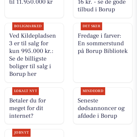
til 11.950.000 kr
16 kr. - se de gode
tilbud i Borup
BOLIGMARKED
DET SKER
Ved Kildepladsen
Fredage i farver:
3 er til salg for
En sommerstund
kun 995.000 kr.:
på Borup Bibliotek
Se de billigste
boliger til salg i
Borup her
LOKALT NYT
MINDEORD
Betaler du for
Seneste
meget for dit
dødsannoncer og
internet?
afdøde i Borup
JOBNYT