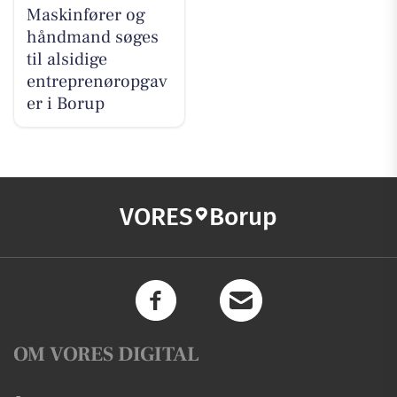
Maskinfører og
håndmand søges
til alsidige
entreprenøropgav
er i Borup
VORES
Borup
OM VORES DIGITAL