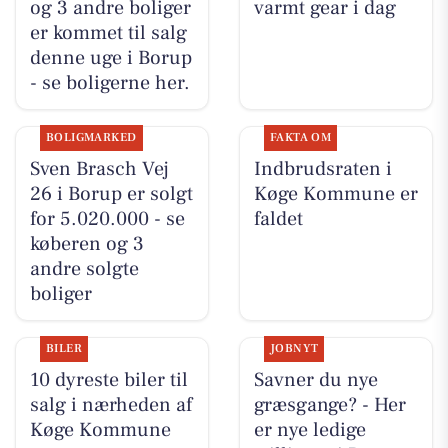
og 3 andre boliger
varmt gear i dag
er kommet til salg
denne uge i Borup
- se boligerne her.
BOLIGMARKED
FAKTA OM
Sven Brasch Vej
Indbrudsraten i
26 i Borup er solgt
Køge Kommune er
for 5.020.000 - se
faldet
køberen og 3
andre solgte
boliger
BILER
JOBNYT
10 dyreste biler til
Savner du nye
salg i nærheden af
græsgange? - Her
Køge Kommune
er nye ledige